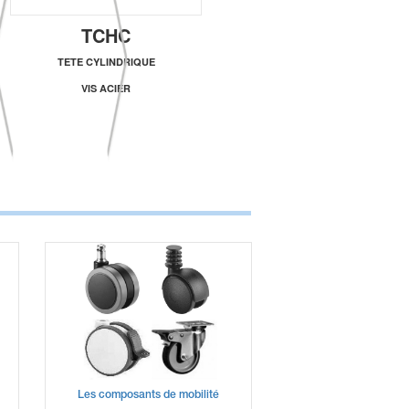
TCHC
R
TETE CYLINDRIQUE
FIXATION
VIS ACIER
REPO
Les composants de mobilité