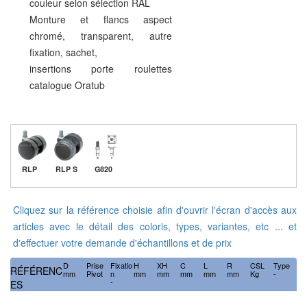
couleur selon sélection RAL
Monture et flancs aspect
chromé, transparent, autre
fixation, sachet,
insertions porte roulettes
catalogue Oratub
RLP
RLP S
G820
Cliquez sur la référence choisie afin d'ouvrir l'écran d'accès aux
articles avec le détail des coloris, types, variantes, etc ... et
d'effectuer votre demande d'échantillons et de prix
D
Prise
Fixatio
H
XH
C
L
R
CSL
Type
RÉFÉRENC
mm
Pivot
n
mm
mm
mm
mm
mm
Kg
-
-
ES