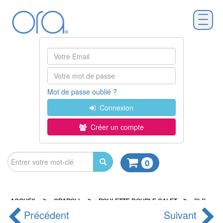
Mot de passe oublié ?
Connexion
Créer un compte
0
>
>
>
ACCUEIL
ORAROLL
ROULETTE DOUBLE GALET
RLP
Précédent
Suivant