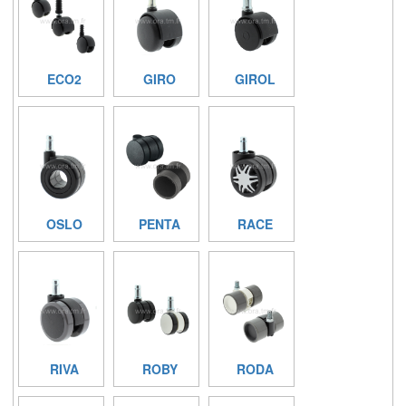
ECO2
GIRO
GIROL
OSLO
PENTA
RACE
RIVA
ROBY
RODA