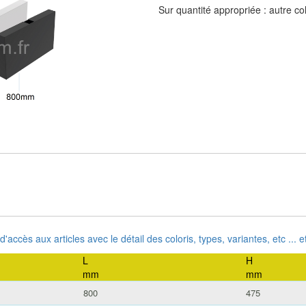
Sur quantité appropriée : autre col
 d'accès aux articles avec le détail des coloris, types, variantes, etc ...
L
H
mm
mm
800
475