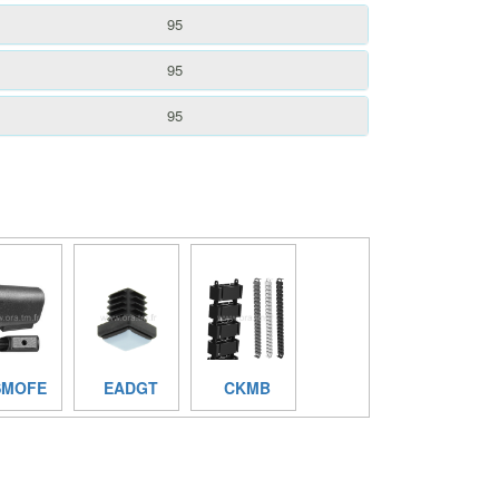
95
95
95
SMOFE
EADGT
CKMB