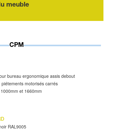
du meuble
CPM
our bureau ergonomique assis debout
 piétements motorisés carrés
m, 1000mm et 1660mm
RD
 noir RAL9005