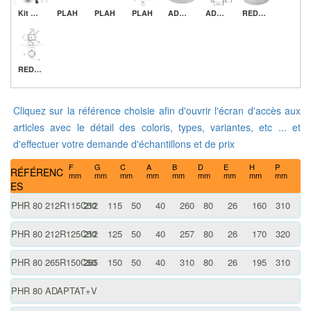
Kit de montage
PLAH
PLAH
PLAH
ADAPTAT
ADAPTAT
REDUCTEUR C25 28
REDUCTEUR C25 28
Cliquez sur la référence choisie afin d'ouvrir l'écran d'accès aux
articles avec le détail des coloris, types, variantes, etc ... et
d'effectuer votre demande d'échantillons et de prix
F
G
C
A
B
D
E
H
P
RÉFÉRENC
mm
mm
mm
mm
mm
mm
mm
mm
mm
ES
PHR 80 212R115C50
212
115
50
40
260
80
26
160
310
PHR 80 212R125C50
212
125
50
40
257
80
26
170
320
PHR 80 265R150C50
265
150
50
40
310
80
26
195
310
PHR 80 ADAPTAT+V