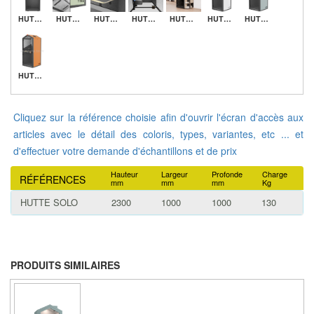
HUTTE
HUTTE
HUTTE
HUTTE
HUTTE
HUTTE
HUTTE
HUTTE
Cliquez sur la référence choisie afin d'ouvrir l'écran d'accès aux
articles avec le détail des coloris, types, variantes, etc ... et
d'effectuer votre demande d'échantillons et de prix
Hauteur
Largeur
Profonde
Charge
RÉFÉRENCES
mm
mm
mm
Kg
HUTTE SOLO
2300
1000
1000
130
PRODUITS SIMILAIRES