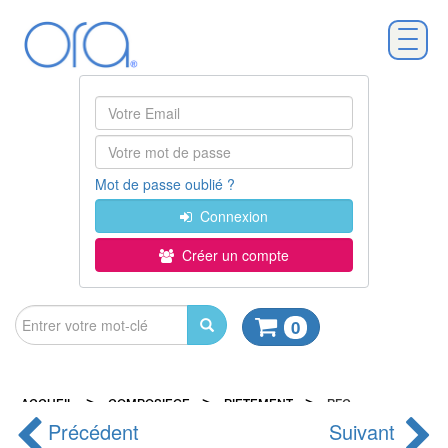
Mot de passe oublié ?
Connexion
Créer un compte
0
>
>
>
ACCUEIL
COMPOSIEGE
PIETEMENT
BFC
Précédent
Suivant