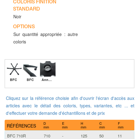
COLORIS FINITION
STANDARD
Noir
OPTIONS
Sur quantité appropriée : autre
coloris
BFC
BFC
Anneau acier
Cliquez sur la référence choisie afin d'ouvrir l'écran d'accès aux
articles avec le détail des coloris, types, variantes, etc ... et
d'effectuer votre demande d'échantillons et de prix
D
E
H
C
F
RÉFÉRENCES
mm
mm
mm
mm
mm
BFC 710R
710
-
125
50
11