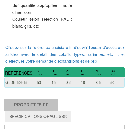
Sur quantité appropriée : autre
dimension
Couleur selon sélection RAL :
blanc, gris, etc
Cliquez sur la référence choisie afin d'ouvrir l'écran d'accès aux
articles avec le détail des coloris, types, variantes, etc ... et
d'effectuer votre demande d'échantillons et de prix
D
H
A
L
d
CSL
RÉFÉRENCES
mm
mm
mm
mm
mm
Kgf
GLDE 50H15
50
15
8,5
10
3,5
50
PROPRIETES PP
SPECIFICATIONS ORAGLISS®