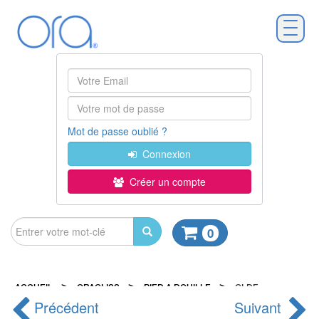
Mot de passe oublié ?
Connexion
Créer un compte
0
>
>
>
ACCUEIL
ORAGLISS
PIED A DOUILLE
GLDE
Précédent
Suivant