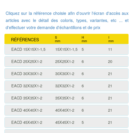
Cliquez sur la référence choisie afin d'ouvrir l'écran d'accès aux
articles avec le détail des coloris, types, variantes, etc ... et
d'effectuer votre demande d'échantillons et de prix
S
H
I
RÉFÉRENCES
mm
mm
mm
EACD 15X15X1-1,5
15X15X1-1,5
5
11
EACD 25X25X1-2
25X25X1-2
6
20
EACD 30X30X1-2
30X30X1-2
6
21
EACD 32X32X1-2
32X32X1-2
6
21
EACD 35X35X1-2
35X35X1-2
6
21
EACD 40X40X1-2
40X40X1-2
6
21
EACD 45X45X1-2
45X45X1-2
5
21