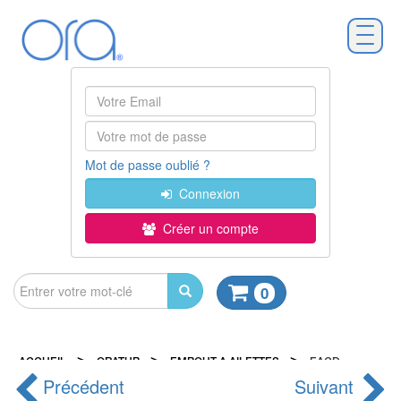
Mot de passe oublié ?
Connexion
Créer un compte
0
>
>
>
ACCUEIL
ORATUB
EMBOUT A AILETTES
EACD
Précédent
Suivant