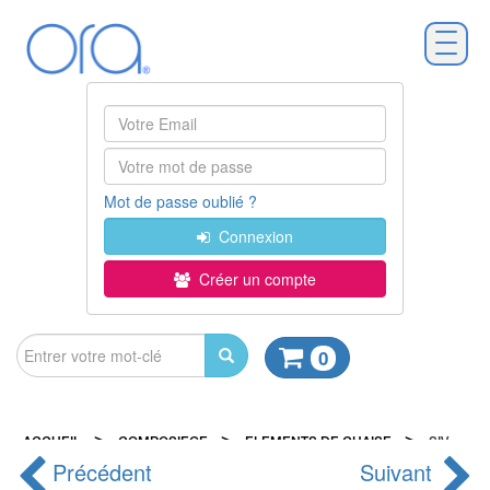
Mot de passe oublié ?
Connexion
Créer un compte
0
>
>
>
ACCUEIL
COMPOSIEGE
ELEMENTS DE CHAISE
SIV
Précédent
Suivant