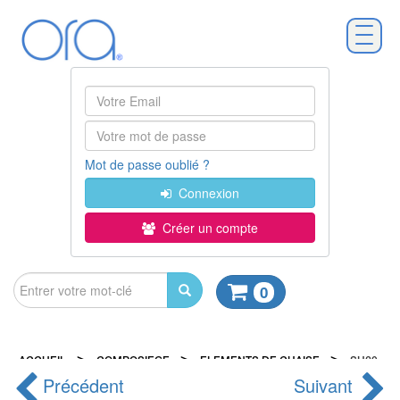
Mot de passe oublié ?
Connexion
Créer un compte
0
>
>
>
ACCUEIL
COMPOSIEGE
ELEMENTS DE CHAISE
SH20
Précédent
Suivant