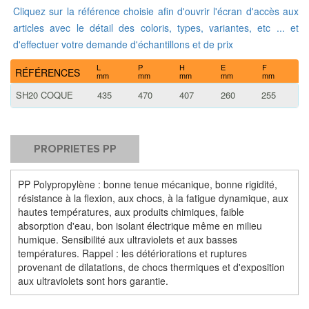
Cliquez sur la référence choisie afin d'ouvrir l'écran d'accès aux
articles avec le détail des coloris, types, variantes, etc ... et
d'effectuer votre demande d'échantillons et de prix
L
P
H
E
F
RÉFÉRENCES
mm
mm
mm
mm
mm
SH20 COQUE
435
470
407
260
255
PROPRIETES PP
PP Polypropylène : bonne tenue mécanique, bonne rigidité,
résistance à la flexion, aux chocs, à la fatigue dynamique, aux
hautes températures, aux produits chimiques, faible
absorption d'eau, bon isolant électrique même en milieu
humique. Sensibilité aux ultraviolets et aux basses
températures. Rappel : les détériorations et ruptures
provenant de dilatations, de chocs thermiques et d'exposition
aux ultraviolets sont hors garantie.