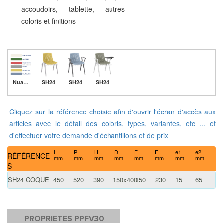
accoudoirs, tablette, autres
coloris et finitions
Nuancier
SH24
SH24
SH24
Cliquez sur la référence choisie afin d'ouvrir l'écran d'accès aux
articles avec le détail des coloris, types, variantes, etc ... et
d'effectuer votre demande d'échantillons et de prix
L
P
H
D
E
F
e1
e2
RÉFÉRENCE
mm
mm
mm
mm
mm
mm
mm
mm
S
SH24 COQUE
450
520
390
150x400
150
230
15
65
PROPRIETES PPFV30