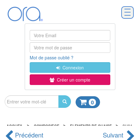
Mot de passe oublié ?
Connexion
Créer un compte
0
>
>
>
ACCUEIL
COMPOSIEGE
ELEMENTS DE CHAISE
SH24
Précédent
Suivant