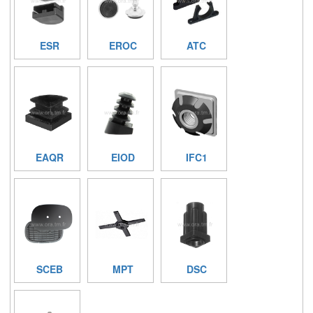
ESR
EROC
ATC
EAQR
EIOD
IFC1
SCEB
MPT
DSC